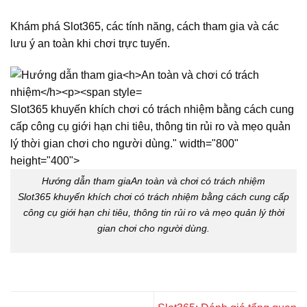
Khám phá Slot365, các tính năng, cách tham gia và các
lưu ý an toàn khi chơi trực tuyến.
Slot365 khuyến khích chơi có trách nhiệm bằng cách cung
cấp công cụ giới hạn chi tiêu, thông tin rủi ro và mẹo quản
lý thời gian chơi cho người dùng.
" width="800"
height="400">
Hướng dẫn tham gia
An toàn và chơi có trách nhiệm
Slot365 khuyến khích chơi có trách nhiệm bằng cách cung cấp
công cụ giới hạn chi tiêu, thông tin rủi ro và mẹo quản lý thời
gian chơi cho người dùng.