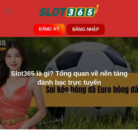
Bỏ
qua
nội
dung
ĐĂNG KÝ
ĐĂNG NHẬP
Slot365 là gì? Tổng quan về nền tảng
đánh bạc trực tuyến