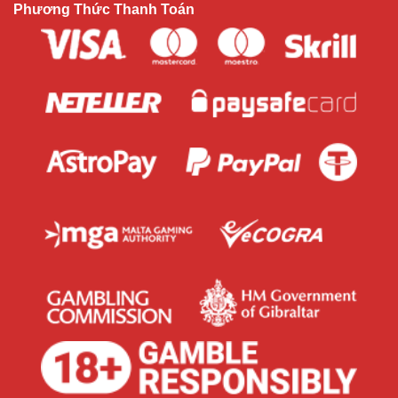
Phương Thức Thanh Toán