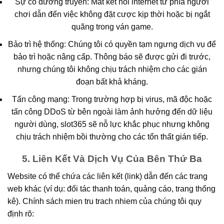
Sự cố đường truyền:
Mất kết nối internet từ phía người
chơi dẫn đến việc không đặt cược kịp thời hoặc bị ngắt
quãng trong ván game.
Bảo trì hệ thống:
Chúng tôi có quyền tạm ngưng dịch vụ để
bảo trì hoặc nâng cấp. Thông báo sẽ được gửi đi trước,
nhưng chúng tôi không chịu trách nhiệm cho các gián
đoạn bất khả kháng.
Tấn công mạng:
Trong trường hợp bị virus, mã độc hoặc
tấn công DDoS từ bên ngoài làm ảnh hưởng đến dữ liệu
người dùng,
slot365
sẽ nỗ lực khắc phục nhưng không
chịu trách nhiệm bồi thường cho các tổn thất gián tiếp.
5. Liên Kết Và Dịch Vụ Của Bên Thứ Ba
Website
có thể chứa các liên kết (link) dẫn đến các trang
web khác (ví dụ: đối tác thanh toán, quảng cáo, trang thống
kê). Chính sách
mien tru trach nhiem
của chúng tôi quy
định rõ: