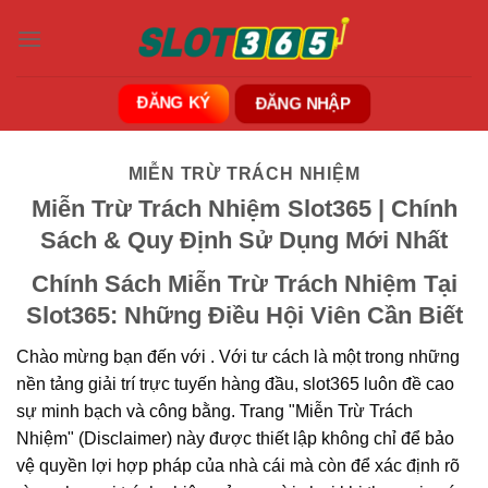
Bỏ
qua
nội
dung
ĐĂNG KÝ
ĐĂNG NHẬP
MIỄN TRỪ TRÁCH NHIỆM
Miễn Trừ Trách Nhiệm Slot365 | Chính
Sách & Quy Định Sử Dụng Mới Nhất
Chính Sách Miễn Trừ Trách Nhiệm Tại
Slot365: Những Điều Hội Viên Cần Biết
Chào mừng bạn đến với
. Với tư cách là một trong những
nền tảng giải trí trực tuyến hàng đầu,
slot365
luôn đề cao
sự minh bạch và công bằng. Trang "Miễn Trừ Trách
Nhiệm" (Disclaimer) này được thiết lập không chỉ để bảo
vệ quyền lợi hợp pháp của nhà cái mà còn để xác định rõ