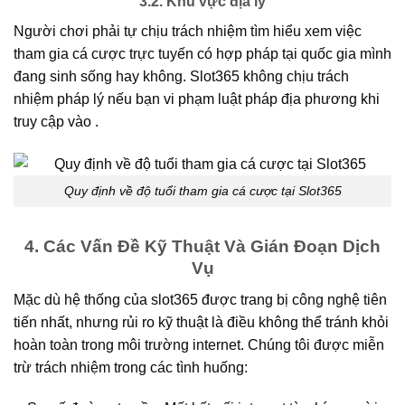
3.2. Khu vực địa lý
Người chơi phải tự chịu trách nhiệm tìm hiểu xem việc
tham gia cá cược trực tuyến có hợp pháp tại quốc gia mình
đang sinh sống hay không.
Slot365
không chịu trách
nhiệm pháp lý nếu bạn vi phạm luật pháp địa phương khi
truy cập vào
.
Quy định về độ tuổi tham gia cá cược tại Slot365
4. Các Vấn Đề Kỹ Thuật Và Gián Đoạn Dịch
Vụ
Mặc dù hệ thống của
slot365
được trang bị công nghệ tiên
tiến nhất, nhưng rủi ro kỹ thuật là điều không thể tránh khỏi
hoàn toàn trong môi trường internet. Chúng tôi được miễn
trừ trách nhiệm trong các tình huống: