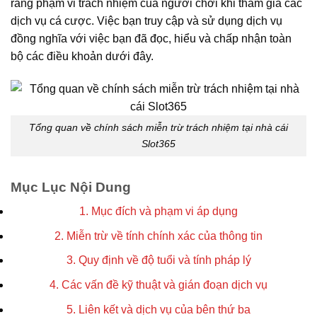
ràng phạm vi trách nhiệm của người chơi khi tham gia các
dịch vụ cá cược. Việc bạn truy cập và sử dụng dịch vụ
đồng nghĩa với việc bạn đã đọc, hiểu và chấp nhận toàn
bộ các điều khoản dưới đây.
Tổng quan về chính sách miễn trừ trách nhiệm tại nhà cái
Slot365
Mục Lục Nội Dung
1. Mục đích và phạm vi áp dụng
2. Miễn trừ về tính chính xác của thông tin
3. Quy định về độ tuổi và tính pháp lý
4. Các vấn đề kỹ thuật và gián đoạn dịch vụ
5. Liên kết và dịch vụ của bên thứ ba