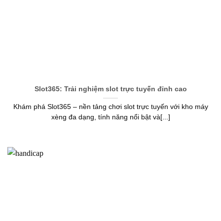
Slot365: Trải nghiệm slot trực tuyến đỉnh cao
Khám phá Slot365 – nền tảng chơi slot trực tuyến với kho máy
xèng đa dạng, tính năng nổi bật và[...]