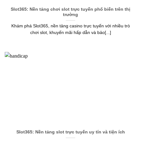
Slot365: Nền tảng chơi slot trực tuyến phổ biến trên thị
trường
Khám phá Slot365, nền tảng casino trực tuyến với nhiều trò
chơi slot, khuyến mãi hấp dẫn và bảo[...]
Slot365: Nền tảng slot trực tuyến uy tín và tiện ích