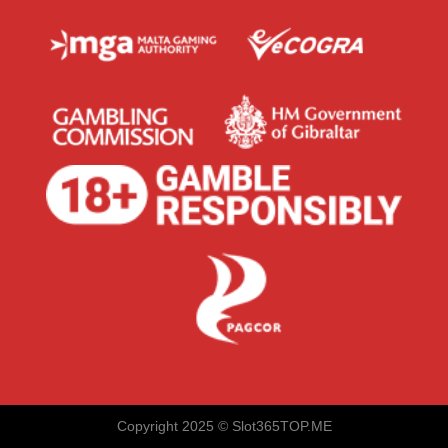
Copyright 2025 ©
Slot365TOP.ME