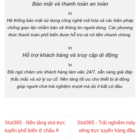
Bảo mật và thanh toán an toàn
\n
Hệ thống bảo mật sử dụng công nghệ mã hóa và các biện pháp
chống gian lận nhằm bảo vệ thông tin người dùng. Các phương
thức thanh toán phổ biến được hỗ trợ và rút tiền nhanh chóng.
\n
Hỗ trợ khách hàng và truy cập di động
\n
Đội ngũ chăm sóc khách hàng làm việc 24/7, sẵn sàng giải đáp
thắc mắc và xử lý sự cố. Nền tảng tối ưu cho thiết bị di động
giúp người chơi trải nghiệm mượt mà dù ở bất cứ đâu.
Slot365 - Nền tảng slot trực
Slot365 - Trải nghiệm máy
tuyến phổ biến ở châu Á
xèng trực tuyến hàng đầu