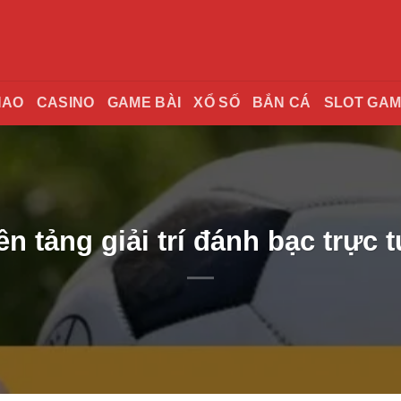
HAO
CASINO
GAME BÀI
XỔ SỐ
BẮN CÁ
SLOT GA
ền tảng giải trí đánh bạc trực t