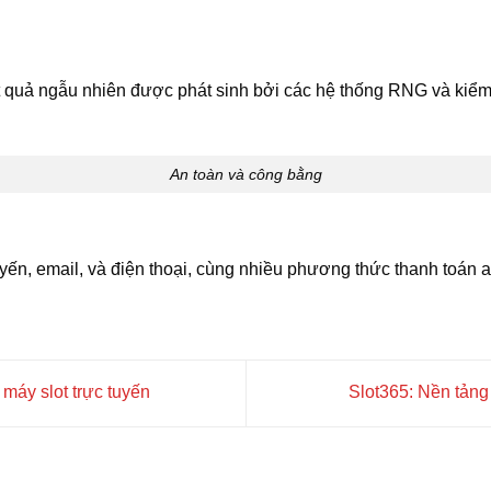
 quả ngẫu nhiên được phát sinh bởi các hệ thống RNG và kiểm 
An toàn và công bằng
yến, email, và điện thoại, cùng nhiều phương thức thanh toán an
 máy slot trực tuyến
Slot365: Nền tảng 