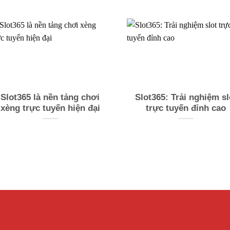
Slot365 là nền tảng chơi
Slot365: Trải nghiệm sl
xèng trực tuyến hiện đại
trực tuyến đỉnh cao