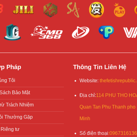
ợp Pháp
Thông Tin Liên Hệ
ng Tôi
Website
:
thefetishrepubli
Sách Bảo Mật
Địa chỉ
:
114 PHU THO HOA
rừ Trách Nhiệm
Quan Tan Phu Thanh pho 
ỏi Thường Gặp
Minh
Riêng tư
Số điện
thoại
:
0967316136