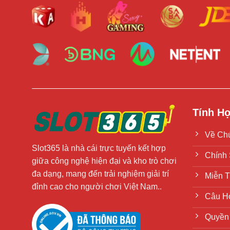
Tính H
Về Chú
Slot365 là nhà cái trực tuyến kết hợp
Chính 
giữa công nghệ hiện đại và kho trò chơi
đa dạng, mang đến trải nghiệm giải trí
Miễn T
đỉnh cao cho người chơi Việt Nam..
Câu H
Quyền 