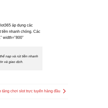
lot365 áp dụng các
t tiền nhanh chóng. Các
.
" width="800"
hể nạp và rút tiền nhanh
n và giao dịch.
tảng chơi slot trực tuyến hàng đầu