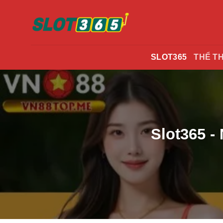
Bỏ
qua
nội
dung
SLOT365
THỂ T
Slot365 -