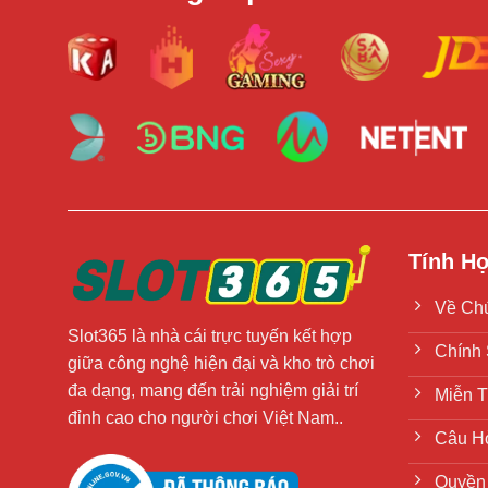
Tính H
Về Chú
Slot365 là nhà cái trực tuyến kết hợp
Chính 
giữa công nghệ hiện đại và kho trò chơi
đa dạng, mang đến trải nghiệm giải trí
Miễn T
đỉnh cao cho người chơi Việt Nam..
Câu H
Quyền 