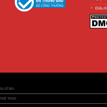
Điều 
SLOT365
THỂ THAO