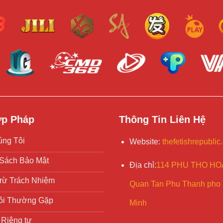
ợp Pháp
Thông Tin Liên Hệ
ng Tôi
Website
:
thefetishrepubli
Sách Bảo Mật
Địa chỉ
:
114 PHU THO HOA
rừ Trách Nhiệm
Quan Tan Phu Thanh pho 
ỏi Thường Gặp
Minh
Riêng tư