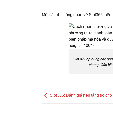
Một cái nhìn tổng quan về Slot365, nền 
phương thức thanh toán 
biện pháp mã hóa và quy 
height="400">
Slot365 áp dụng các phư
chóng. Các biệ
Slot365: Đánh giá nền tảng trò chơi