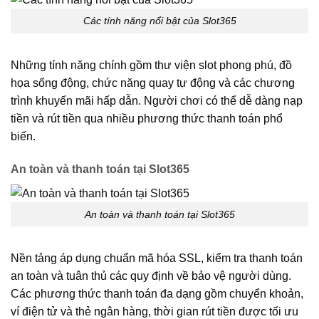
Các tính năng nổi bật của Slot365
Những tính năng chính gồm thư viện slot phong phú, đồ
họa sống động, chức năng quay tự động và các chương
trình khuyến mãi hấp dẫn. Người chơi có thể dễ dàng nạp
tiền và rút tiền qua nhiều phương thức thanh toán phổ
biến.
An toàn và thanh toán tại Slot365
An toàn và thanh toán tại Slot365
Nền tảng áp dụng chuẩn mã hóa SSL, kiểm tra thanh toán
an toàn và tuân thủ các quy định về bảo vệ người dùng.
Các phương thức thanh toán đa dạng gồm chuyển khoản,
ví điện tử và thẻ ngân hàng, thời gian rút tiền được tối ưu