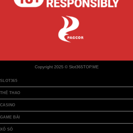
Copyright 2025 ©
Slot365TOP.ME
SLOT365
THỂ THAO
CASINO
GAME BÀI
XỔ SỐ