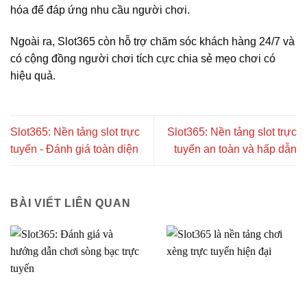
hóa để đáp ứng nhu cầu người chơi.
Ngoài ra, Slot365 còn hỗ trợ chăm sóc khách hàng 24/7 và
có cộng đồng người chơi tích cực chia sẻ mẹo chơi có
hiệu quả.
Slot365: Nền tảng slot trực
Slot365: Nền tảng slot trực
tuyến - Đánh giá toàn diện
tuyến an toàn và hấp dẫn
BÀI VIẾT LIÊN QUAN