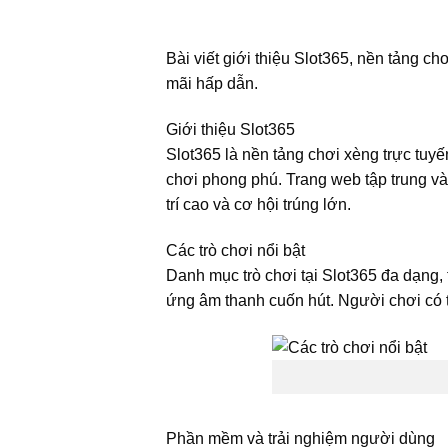
Bài viết giới thiệu Slot365, nền tảng c
mãi hấp dẫn.
Giới thiệu Slot365
Slot365 là nền tảng chơi xèng trực tuy
chơi phong phú. Trang web tập trung vào
trí cao và cơ hội trúng lớn.
Các trò chơi nổi bật
Danh mục trò chơi tại Slot365 đa dạng, 
ứng âm thanh cuốn hút. Người chơi có t
Phần mềm và trải nghiệm người dùng