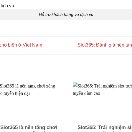
Hỗ trợ khách hàng và dịch vụ
 phổ biến ở Việt Nam
Slot365: Đánh giá nền tản
Slot365 là nền tảng chơi
Slot365: Trải nghiệm sl