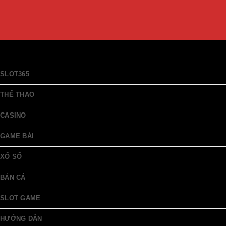
SLOT365
THỂ THAO
CASINO
GAME BÀI
XỔ SỐ
BẮN CÁ
SLOT GAME
HƯỚNG DẪN