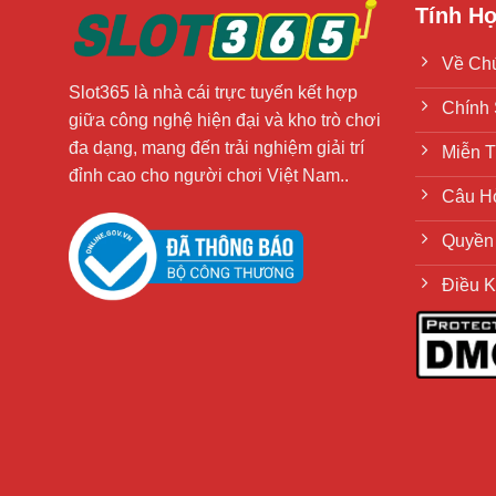
Tính H
Về Chú
Slot365 là nhà cái trực tuyến kết hợp
Chính 
giữa công nghệ hiện đại và kho trò chơi
đa dạng, mang đến trải nghiệm giải trí
Miễn T
đỉnh cao cho người chơi Việt Nam..
Câu H
Quyền 
Điều 