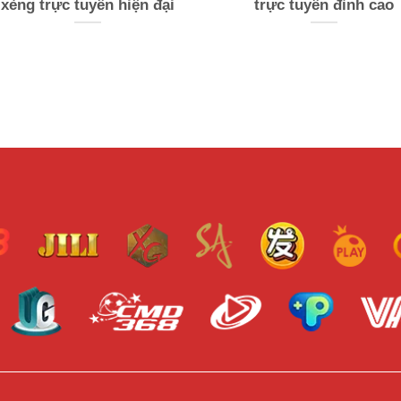
xèng trực tuyến hiện đại
trực tuyến đỉnh cao