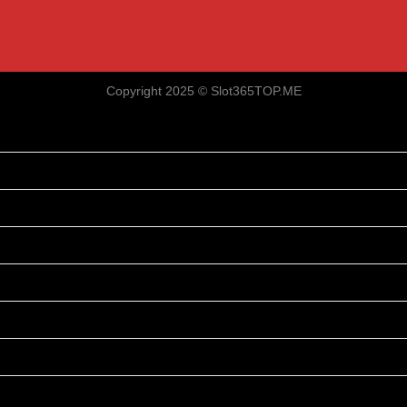
Copyright 2025 ©
Slot365TOP.ME