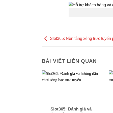
Slot365: Nền tảng xèng trực tuyến
BÀI VIẾT LIÊN QUAN
Slot365: Đánh giá và