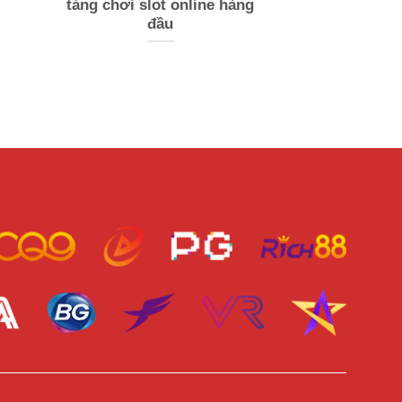
tảng chơi slot online hàng
đầu