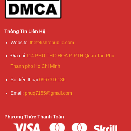
Thông Tin Liên Hệ
Website
:
thefetishrepublic.com
Địa chỉ
:
114 PHU THO HOA P. PTH Quan Tan Phu
Thanh pho Ho Chi Minh
Số điện
thoại
:
0967316136
Email
:
phuq7155@gmail.com
Phương Thức Thanh Toán