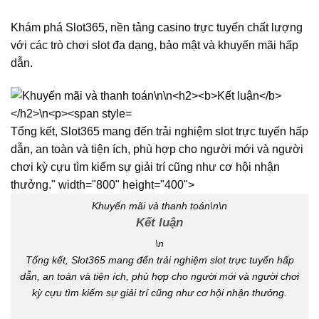
Khám phá Slot365, nền tảng casino trực tuyến chất lượng
với các trò chơi slot đa dạng, bảo mật và khuyến mãi hấp
dẫn.
Tổng kết, Slot365 mang đến trải nghiệm slot trực tuyến hấp
dẫn, an toàn và tiện ích, phù hợp cho người mới và người
chơi kỳ cựu tìm kiếm sự giải trí cũng như cơ hội nhận
thưởng.
" width="800" height="400">
Khuyến mãi và thanh toán\n\n
Kết luận
\n
Tổng kết, Slot365 mang đến trải nghiệm slot trực tuyến hấp
dẫn, an toàn và tiện ích, phù hợp cho người mới và người chơi
kỳ cựu tìm kiếm sự giải trí cũng như cơ hội nhận thưởng.