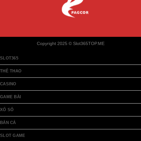
Copyright 2025 ©
Slot365TOP.ME
SLOT365
THỂ THAO
CASINO
GAME BÀI
XỔ SỐ
BẮN CÁ
SLOT GAME