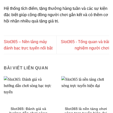
Hệ thống tích điểm, tặng thưởng hàng tuần và các sự kiện
đặc biệt giúp cộng đồng người chơi gắn kết và có thêm cơ
hội nhận nhiều quà tặng giá trị.
Slot365 – Nền tảng máy
Slot365 - Tổng quan và trải
đánh bạc trực tuyến nổi bật
nghiệm người chơi
BÀI VIẾT LIÊN QUAN
Slot365: Đánh giá và
Slot365 là nền tảng chơi