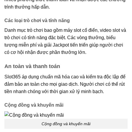
trình thưởng hấp dẫn.
Các loại trò chơi và tính năng
Danh mục trò chơi bao gồm máy slot cổ điển, video slot và
trò chơi có tính năng đặc biệt. Các vòng thưởng, biểu
tượng miễn phí và giải Jackpot tiến triển giúp người chơi
có cơ hội nhận được phần thưởng lớn.
An toàn và thanh toán
Slot365 áp dụng chuẩn mã hóa cao và kiểm tra độc lập để
đảm bảo an toàn cho mọi giao dịch. Người chơi có thể rút
tiền nhanh chóng với thời gian xử lý minh bạch.
Cộng đồng và khuyến mãi
Cộng đồng và khuyến mãi