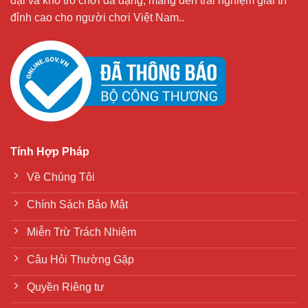
đại và kho trò chơi đa dạng, mang đến trải nghiệm giải trí
đỉnh cao cho người chơi Việt Nam..
Tính Hợp Pháp
Về Chúng Tôi
Chính Sách Bảo Mật
Miễn Trừ Trách Nhiệm
Câu Hỏi Thường Gặp
Quyền Riêng tư